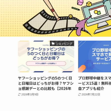
・電子書籍
ショッピング
キャンペ
ヤフーショッピングの5のつく日
プロ野球中継をス
ーポンは配
と日曜日はどっちがお得？ヤフシ
ービス15選！無料
年最新】
ョ感謝デーとの比較も【2026年
自アプリも紹介
最新キャンペーン】
2026年3月9日
2026年7月22日