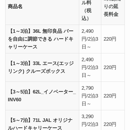
ル料
商品名
りの延
（税
長料金
込）
【1～3泊】36L 無印良品 バー
2,490
を自由に調節できる ハードキ
円/2泊3
220円
ャリーケース
日～
2,490
【1～3泊】33L エース(エッジ
円/2泊3
220円
リンク) クルーズボックス
日～
2,790
【3～5泊】62L_イノベーター_
円/2泊3
220円
INV60
日～
3,290
【5～7泊】71L JAL オリジナ
円/2泊3
220円
ルハードキャリーケース