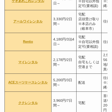
ゲオあれこれレンタル
※自宅以外指
※北
日～
定可(要相談)
縄を
宅配
3,330円/2日
店頭受け取り
往復
アールワイレンタル
間～
※本店のみ
（岐阜市）
宅配
4,180円/3泊4
Rentio
※自宅以外指
往復
日～
定可(要相談)
2,59
宅配
2,178円/2日
56円
自宅もしくは
マイレンタル
間～
地域
空港まで
異な
往復
5,200円/3日
ACEスーツケースレンタル
配送
※北
間～
縄を
首都
3,960円/7日
送料
宅配
ククレンタル
間～
200
円