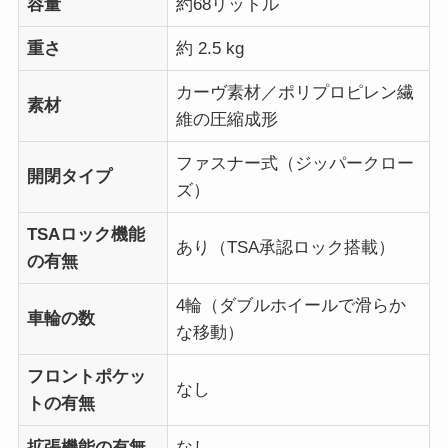
容量
約68リットル
重さ
約 2.5 kg
カーヴ素材／ポリプロピレン繊
素材
維の圧縮成形
ファスナー式（ジッパークロー
開閉タイプ
ズ）
TSAロック機能
あり（TSA承認ロック搭載）
の有無
4輪（ダブルホイールで滑らか
車輪の数
な移動）
フロントポケッ
なし
トの有無
拡張機能の有無
なし