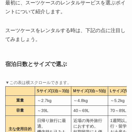
最初に、スーツケースのレンタルサービスを選ぶポイ
ントについて紹介します。
スーツケースをレンタルする時は、下記の点に注目し
てみましょう。
宿泊日数とサイズで選ぶ
Sサイズ(1泊～3泊)
Mサイズ(3泊～5泊)
Lサイズ(5泊
重量
～2.7kg
～4.8kg
～5.2kg
容量
～39L
40～69L
70～89L
日帰り旅行に最
近場の海外旅行
1週間以上
適。
におすすめ。
行・留学に
主な使用目的
機内持ち込みも
短期留学にも便
お土産を入