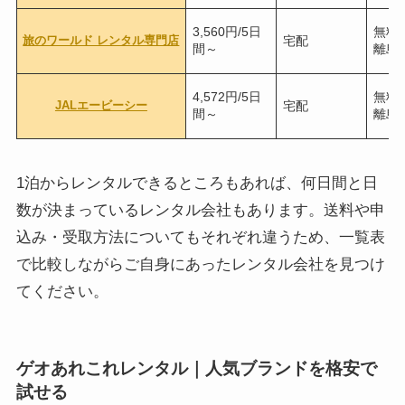
3,560円/5日
無料
旅のワールド レンタル専門店
宅配
間～
離島
4,572円/5日
無料
JALエービーシー
宅配
間～
離島
1泊からレンタルできるところもあれば、何日間と日
数が決まっているレンタル会社もあります。送料や申
込み・受取方法についてもそれぞれ違うため、一覧表
で比較しながらご自身にあったレンタル会社を見つけ
てください。
ゲオあれこれレンタル｜人気ブランドを格安で
試せる