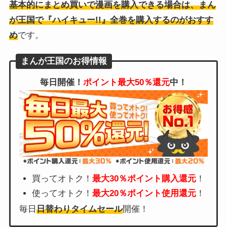
基本的にまとめ買いで漫画を購入できる場合は、まん
が王国で『ハイキュー!!』全巻を購入するのがおすす
め
です。
まんが王国のお得情報
毎日開催！
ポイント最大50％還元
中！
買ってオトク！
最大30％ポイント購入還元
！
使ってオトク！
最大20％ポイント使用還元
！
毎日
日替わりタイムセール
開催！