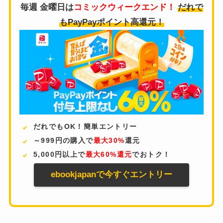
毎週 金曜日は
コミックウィークエンド！
だれで
もPayPayポイント高還元！
だれでもOK！簡単エントリー
～999円の購入で
最大30%
還元
5,000円以上で
最大60%還元
でおトク！
ebookjapanで今すぐエントリー