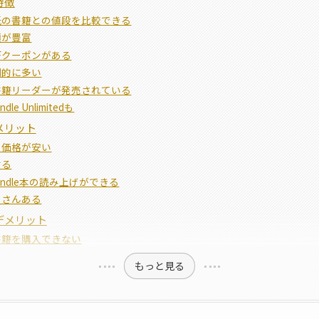
特徴
紙の書籍との値段を比較できる
類が豊富
FFクーポンがある
倒的に多い
書籍リーダーが発売されている
le Unlimitedも
のメリット
り価格が安い
せる
indle本の読み上げができる
くさんある
のデメリット
書籍を購入できない
もっと見る