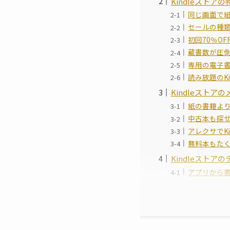
Kindleストアの
同じ画面で
セールの種
初回70％O
蔵書数が圧
専用の電子
読み放題のKind
Kindleストア
紙の書籍よ
中古本も探
アレクサでK
無料本もた
Kindleストア
アプリから