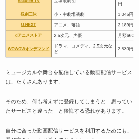
宝塚歌劇団
Rakuten TV
円
観劇三昧
小・中劇場演劇
1,045円
U-NEXT
アニメ、落語
2,189円
dアニメストア
2.5次元、声優
月額660円
ドラマ、コメディ、2.5次元な
2,530円
WOWOWオンデマンド
ど
ミュージカルや舞台を配信している動画配信サービス
は、たくさんあります。
そのため、何も考えずに登録してしまうと「思ってい
たサービスと違った」と後悔する恐れがあります。
自分に合った動画配信サービスを利用するためにも、