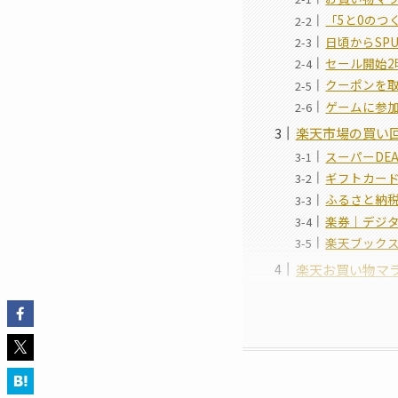
「5と0のつ
日頃からSP
セール開始2
クーポンを
ゲームに参
楽天市場の買い
スーパーDE
ギフトカー
ふるさと納
楽券｜デジ
楽天ブック
楽天お買い物マラ