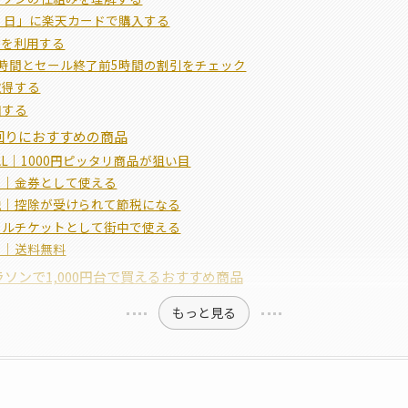
く日」に楽天カードで購入する
Uを利用する
時間とセール終了前5時間の割引をチェック
取得する
加する
回りにおすすめの商品
AL｜1000円ピッタリ商品が狙い目
ド｜金券として使える
税｜控除が受けられて節税になる
タルチケットとして街中で使える
ス｜送料無料
ソンで1,000円台で買えるおすすめ商品
もっと見る