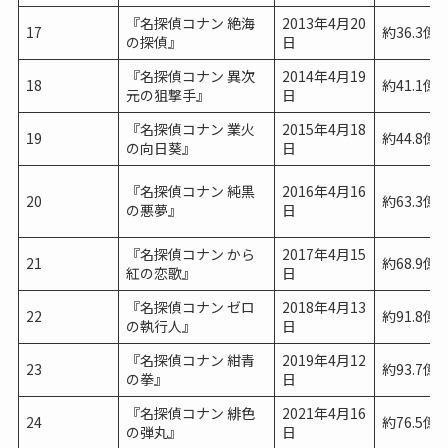
『名探偵コナン 絶海
2013年4月20
17
約36.3億
の探偵』
日
『名探偵コナン 異次
2014年4月19
18
約41.1億
元の狙撃手』
日
『名探偵コナン 業火
2015年4月18
19
約44.8億
の向日葵』
日
『名探偵コナン 純黒
2016年4月16
20
約63.3億
の悪夢』
日
『名探偵コナン から
2017年4月15
21
約68.9億
紅の恋歌』
日
『名探偵コナン ゼロ
2018年4月13
22
約91.8億
の執行人』
日
『名探偵コナン 紺青
2019年4月12
23
約93.7億
の拳』
日
『名探偵コナン 緋色
2021年4月16
24
約76.5億
の弾丸』
日