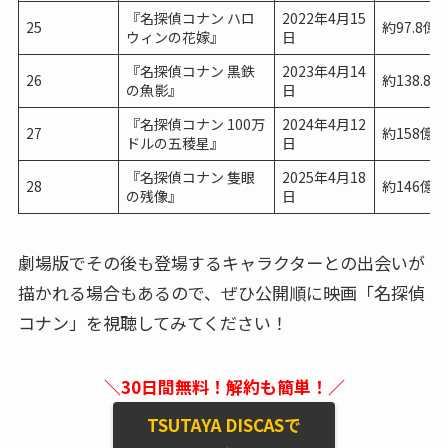
『名探偵コナン ハロ
2022年4月15
25
約97.8億
ウィンの花嫁』
日
『名探偵コナン 黒鉄
2023年4月14
26
約138.8
の魚影』
日
『名探偵コナン 100万
2024年4月12
27
約158億円
ドルの五稜星』
日
『名探偵コナン 隻眼
2025年4月18
28
約146億円
の残像』
日
劇場版でその後も登場するキャラクターとの出会いが
描かれる場合もあるので、ぜひ公開順に映画「名探偵
コナン」を視聴してみてください！
＼30日間無料！解約も簡単！／
TSUTAYA DISCASで