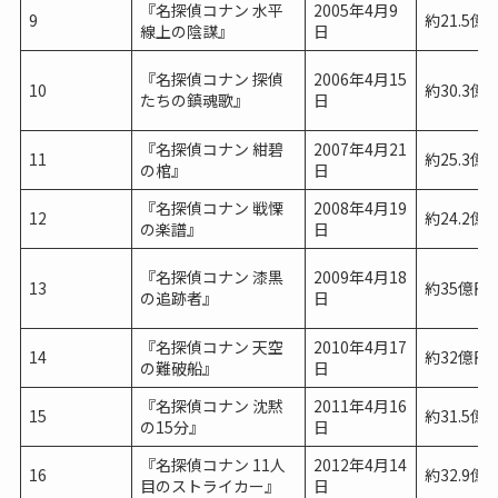
『名探偵コナン 水平
2005年4月9
9
約21.5億
線上の陰謀』
日
『名探偵コナン 探偵
2006年4月15
10
約30.3億
たちの鎮魂歌』
日
『名探偵コナン 紺碧
2007年4月21
11
約25.3億
の棺』
日
『名探偵コナン 戦慄
2008年4月19
12
約24.2億
の楽譜』
日
『名探偵コナン 漆黒
2009年4月18
13
約35億円
の追跡者』
日
『名探偵コナン 天空
2010年4月17
14
約32億円
の難破船』
日
『名探偵コナン 沈黙
2011年4月16
15
約31.5億
の15分』
日
『名探偵コナン 11人
2012年4月14
16
約32.9億
目のストライカー』
日