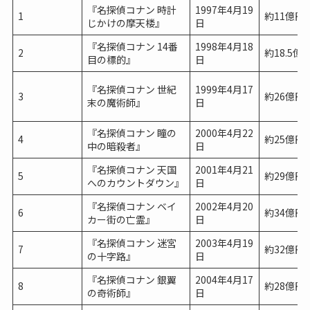
『名探偵コナン 時計
1997年4月19
1
約11億円
じかけの摩天楼』
日
『名探偵コナン 14番
1998年4月18
2
約18.5億
目の標的』
日
『名探偵コナン 世紀
1999年4月17
3
約26億円
末の魔術師』
日
『名探偵コナン 瞳の
2000年4月22
4
約25億円
中の暗殺者』
日
『名探偵コナン 天国
2001年4月21
5
約29億円
へのカウントダウン』
日
『名探偵コナン ベイ
2002年4月20
6
約34億円
カー街の亡霊』
日
『名探偵コナン 迷宮
2003年4月19
7
約32億円
の十字路』
日
『名探偵コナン 銀翼
2004年4月17
8
約28億円
の奇術師』
日