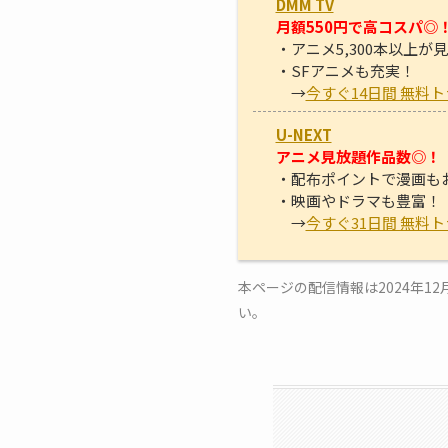
DMM TV
月額550円で高コスパ◎
・アニメ5,300本以上が
・SFアニメも充実！
→
今すぐ14日間 無料
U-NEXT
アニメ見放題作品数◎！
・配布ポイントで漫画も
・映画やドラマも豊富！
→
今すぐ31日間 無料
本ページの配信情報は2024年
い。