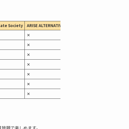
ate Society
ARISE ALTERNATIVE ARCHITECTURE
攻殻機動隊 ARISE 
✕
〇
✕
〇
✕
有料
✕
〇
✕
〇
✕
〇
✕
〇
唯一見放題で楽しめます。