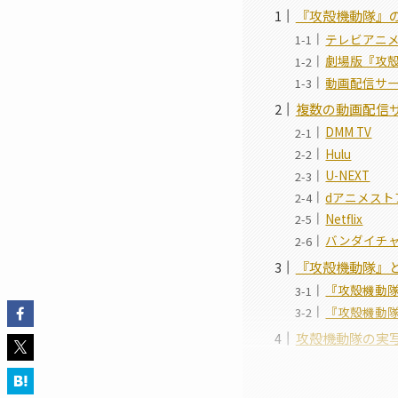
『攻殻機動隊』
テレビアニ
劇場版『攻
動画配信サ
複数の動画配信
DMM TV
Hulu
U-NEXT
dアニメスト
Netflix
バンダイチ
『攻殻機動隊』
『攻殻機動
『攻殻機動
攻殻機動隊の実