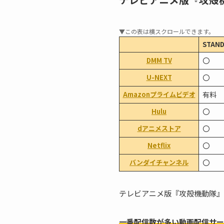
STAND
DMM TV
〇
U-NEXT
〇
Amazonプライムビデオ
有料
Hulu
〇
dアニメストア
〇
Netflix
〇
バンダイチャンネル
〇
テレビアニメ版『攻殻機動隊』
一番配信数が多い動画配信サー