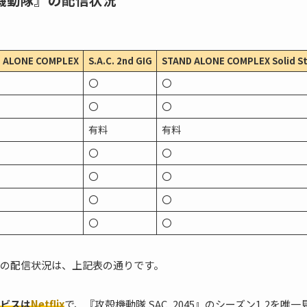
 ALONE COMPLEX
S.A.C. 2nd GIG
STAND ALONE COMPLEX Solid St
〇
〇
〇
〇
有料
有料
〇
〇
〇
〇
〇
〇
〇
〇
の配信状況は、上記表の通りです。
ビスは
Netflix
で、『攻殻機動隊 SAC_2045』のシーズン1,2を