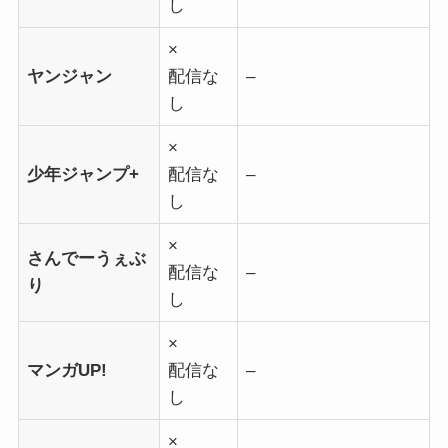
し
×
ヤンジャン
配信な
–
し
×
少年ジャンプ+
配信な
–
し
×
さんでーうぇぶ
配信な
–
り
し
×
マンガUP!
配信な
–
し
×