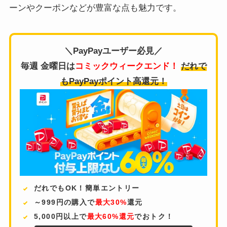
ーンやクーポンなどが豊富な点も魅力です。
＼PayPayユーザー必見／
毎週 金曜日は
コミックウィークエンド！
だれで
もPayPayポイント高還元！
だれでもOK！簡単エントリー
～999円の購入で
最大30%
還元
5,000円以上で
最大60%還元
でおトク！