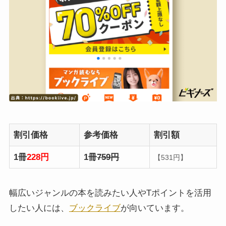
割引価格
参考価格
割引額
1冊
228円
1冊
759円
【531円】
幅広いジャンルの本を読みたい人やTポイントを活用
したい人には、
ブックライブ
が向いています。