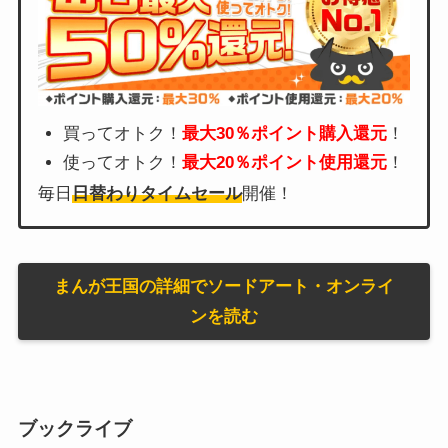
買ってオトク！
最大30％ポイント購入還元
！
使ってオトク！
最大20％ポイント使用還元
！
毎日
日替わりタイムセール
開催！
まんが王国の詳細でソードアート・オンライ
ンを読む
ブックライブ