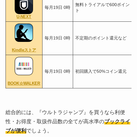
無料トライアルで600ポイン
毎月19日 0時
ト
U-NEXT
毎月19日 0時
不定期のポイント還元など
Kindleストア
毎月19日 0時
初回購入で50%コイン還元
BOOK☆WALKER
総合的には、『ウルトラジャンプ』を買うなら利便
性・お得度・取扱作品数の全てが高水準の
ブックライ
ブが便利
でしょう。