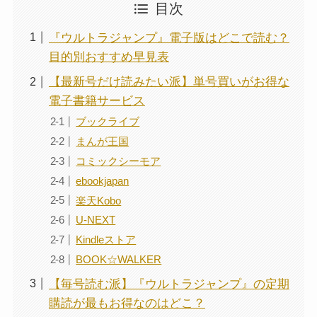
目次
『ウルトラジャンプ』電子版はどこで読む？
目的別おすすめ早見表
【最新号だけ読みたい派】単号買いがお得な
電子書籍サービス
ブックライブ
まんが王国
コミックシーモア
ebookjapan
楽天Kobo
U-NEXT
Kindleストア
BOOK☆WALKER
【毎号読む派】『ウルトラジャンプ』の定期
購読が最もお得なのはどこ？