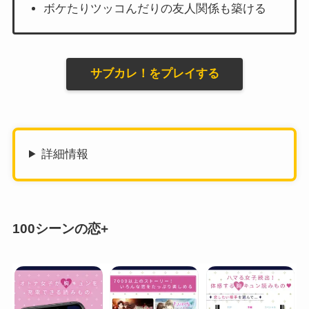
ボケたりツッコんだりの友人関係も築ける
サブカレ！をプレイする
詳細情報
100シーンの恋+