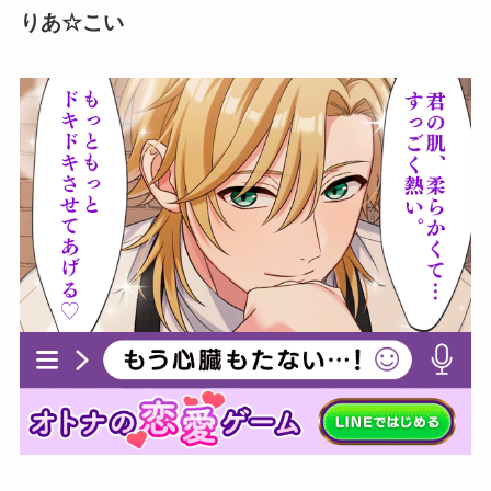
りあ☆こい