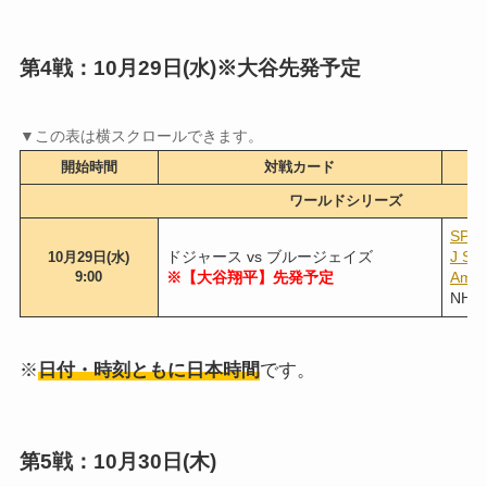
第4戦：10月29日(水)※大谷先発予定
開始時間
対戦カード
ワールドシリーズ
SPO
ドジャース vs ブルージェイズ
J S
10月29日(水)
9:00
※【大谷翔平】先発予定
Am
NH
※
日付・時刻ともに日本時間
です。
第5戦：10月30日(木)