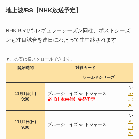
地上波/BS【NHK放送予定】
NHK BSでもレギュラーシーズン同様、ポストシーズ
ンも注目試合を連日にわたって生中継されます。
開始時間
対戦カード
ワールドシリーズ
NH
ブルージェイズ vs ドジャース
SPO
11月1日(土)
9:00
※【山本由伸】先発予定
J S
Am
NHK 
SPO
11月2日(日)
ブルージェイズ vs ドジャース
9:00
J S
Am