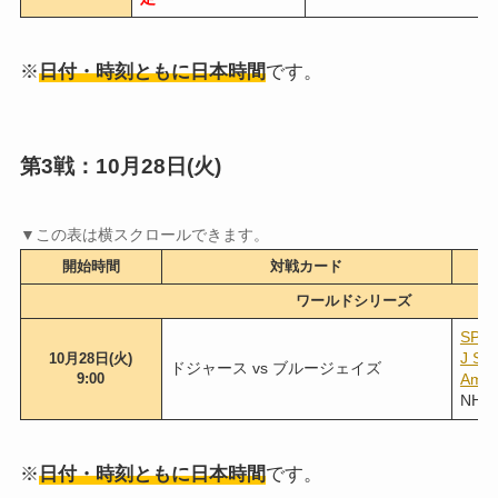
※
日付・時刻ともに日本時間
です。
第3戦：10月28日(火)
開始時間
対戦カード
ワールドシリーズ
SPO
J S
10月28日(火)
ドジャース vs ブルージェイズ
9:00
Am
NHK 
※
日付・時刻ともに日本時間
です。