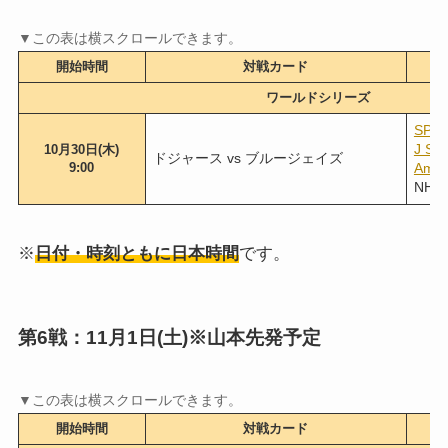
開始時間
対戦カード
ワールドシリーズ
SPO
J S
10月30日(木)
ドジャース vs ブルージェイズ
9:00
Am
NH
※
日付・時刻ともに日本時間
です。
第6戦：11月1日(土)※山本先発予定
開始時間
対戦カード