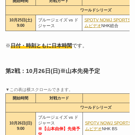
開始時間
対戦カード
配
ワールドシリーズ
ブルージェイズ vs ド
SPOTV NOW
J SPORTS
10月25日(土)
9:00
ジャース
ムビデオ
NHK総合
※
日付・時刻ともに日本時間
です。
第2戦：10月26日(日)※山本先発予定
開始時間
対戦カード
配
ワールドシリーズ
ブルージェイズ vs ド
ジャース
SPOTV NOW
J SPORTS
10月26日(日)
9:00
※【山本由伸】先発予
ムビデオ
NHK BS
定