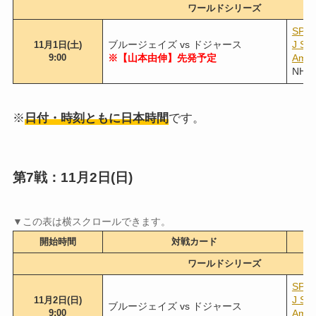
ワールドシリーズ
SPO
ブルージェイズ vs ドジャース
J S
11月1日(土)
9:00
※【山本由伸】先発予定
Am
NH
※
日付・時刻ともに日本時間
です。
第7戦：11月2日(日)
開始時間
対戦カード
ワールドシリーズ
SPO
J S
11月2日(日)
ブルージェイズ vs ドジャース
9:00
Am