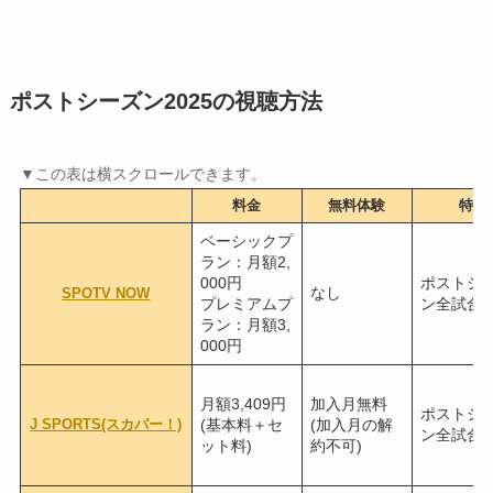
ポストシーズン2025の視聴方法
料金
無料体験
特徴
ベーシックプ
ラン：月額2,
000円
ポストシ
なし
SPOTV NOW
プレミアムプ
ン全試合
ラン：月額3,
000円
月額3,409円
加入月無料
ポストシ
J SPORTS(スカパー！)
(基本料＋セ
(加入月の解
ン全試合
ット料)
約不可)