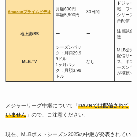
ドジャー
月額600円
戦、ワー
30日間
Amazonプライムビデオ
年額5,900円
シリーズ
合配信
注目試合
ー
ー
地上波/BS
送
シーズンパッ
MLB公式
ク：月額29.9
配信サー
9ドル
なし
ス。ポス
MLB.TV
1ヶ月パッ
ーズン全
ク：月額3.99
が視聴で
ドル
メジャーリーグ中継について「
DAZNでは配信されて
いません
」ので、ご注意ください。
現在、MLBポストシーズン2025の中継が発表されてい