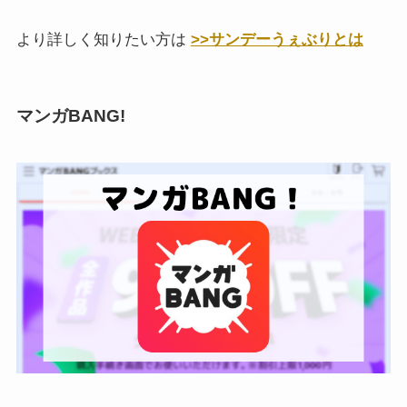
より詳しく知りたい方は
>>サンデーうぇぶりとは
マンガBANG!