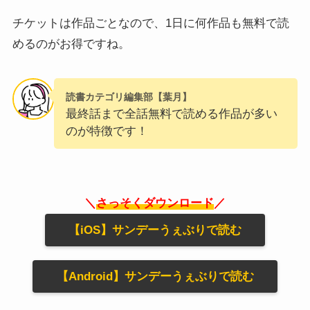
チケットは作品ごとなので、1日に何作品も無料で読
めるのがお得ですね。
読書カテゴリ編集部【葉月】
最終話まで全話無料で読める作品が多い
のが特徴です！
＼
さっそくダウンロード
／
【iOS】サンデーうぇぶりで読む
【Android】サンデーうぇぶりで読む