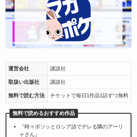
運営会社
講談社
取扱い出版社
講談社
無料で読む方法
チケットで毎日1作品1話ずつ無料
無料で読めるおすすめ作品
『時々ボソッとロシア語でデレる隣のアーリ
ャさん』