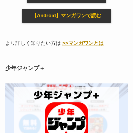
【Android】マンガワンで読む
より詳しく知りたい方は
>>マンガワンとは
少年ジャンプ＋