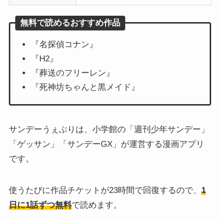
無料で読めるおすすめ作品
『名探偵コナン』
『H2』
『葬送のフリーレン』
『死神坊ちゃんと黒メイド』
サンデーうぇぶりは、小学館の「週刊少年サンデー」
「ゲッサン」「サンデーGX」が運営する漫画アプリ
です。
使うたびに作品チケットが23時間で回復するので、
1
日に1話ずつ無料
で読めます。