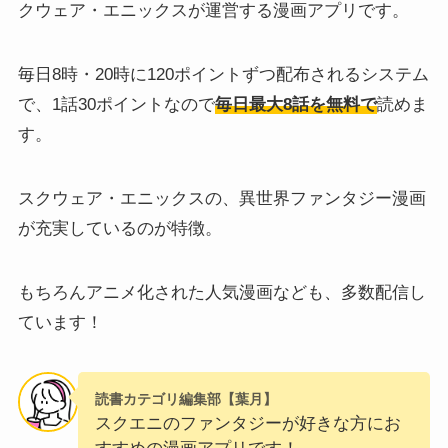
クウェア・エニックスが運営する漫画アプリです。
毎日8時・20時に120ポイントずつ配布されるシステム
で、1話30ポイントなので
毎日最大8話を無料で
読めま
す。
スクウェア・エニックスの、異世界ファンタジー漫画
が充実しているのが特徴。
もちろんアニメ化された人気漫画なども、多数配信し
ています！
読書カテゴリ編集部【葉月】
スクエニのファンタジーが好きな方にお