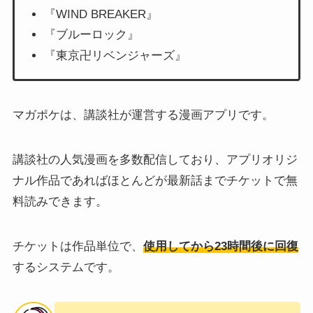
『WIND BREAKER』
『ブルーロック』
『東京卍リベンジャーズ』
マガポケは、講談社が運営する漫画アプリです。
講談社の人気漫画を多数配信しており、アプリオリジ
ナル作品であればほとんどが最新話までチケットで無
料読みできます。
チケットは作品単位で、
使用してから23時間後に回復
するシステムです。