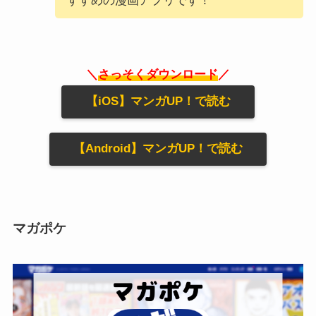
すすめの漫画アプリです！
＼
さっそくダウンロード
／
【iOS】マンガUP！で読む
【Android】マンガUP！で読む
マガポケ