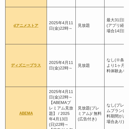
最大31日間
2025年4月11
見放題
(アプリ経由
dアニメストア
日(金)22時～
場合14日間)
なし(※条件
2025年4月11
ディズニープラス
見放題
より1ヶ月無
日(金)22時～
料体験あり)
2025年4月11
日(金)22時～
【ABEMAプ
なし(プレミ
レミアム見放
見放題(プレ
ムプランに
ABEMA
題】 / 2025
ミアム)/ 無料
料期間があ
年4月13日
(広告付き)
場合あり)
(日)22時～