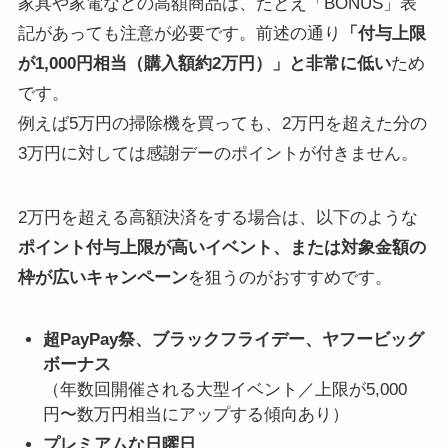
家具や家電などの高額商品は、たとえ「BONUS」表
記があっても注意が必要です。前述の通り
「付与上限
が1,000円相当（購入額約2万円）」と非常に低い
ため
です。
例えば5万円の掃除機を買っても、2万円を超えた分の
3万円に対しては感謝デーのポイントが付きません。
2万円を超える高額決済をする場合は、以下のような
ポイント付与上限が高いイベント、または対象金額の
枠が広いキャンペーン
を狙うのがおすすめです。
超PayPay祭、ブラックフライデー、ヤフービッグ
ボーナス
（年数回開催される大型イベント／上限が5,000
円〜数万円相当にアップする傾向あり）
プレミアムな日曜日