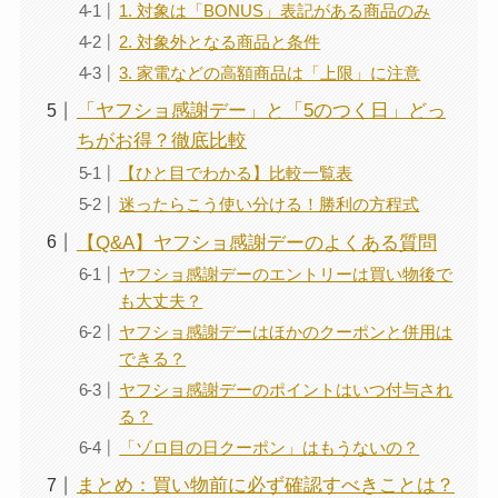
1. 対象は「BONUS」表記がある商品のみ
2. 対象外となる商品と条件
3. 家電などの高額商品は「上限」に注意
「ヤフショ感謝デー」と「5のつく日」どっ
ちがお得？徹底比較
【ひと目でわかる】比較一覧表
迷ったらこう使い分ける！勝利の方程式
【Q&A】ヤフショ感謝デーのよくある質問
ヤフショ感謝デーのエントリーは買い物後で
も大丈夫？
ヤフショ感謝デーはほかのクーポンと併用は
できる？
ヤフショ感謝デーのポイントはいつ付与され
る？
「ゾロ目の日クーポン」はもうないの？
まとめ：買い物前に必ず確認すべきことは？