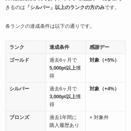
きるのは
「シルバー」以上のランクの方のみ
です。
各ランクの達成条件は以下の通りです。
ランク
達成条件
感謝デー
ゴールド
過去6ヶ月で
対象（+5%）
5,000pt以上
獲
得
シルバー
過去6ヶ月で
対象（+4%）
3,000pt以上
獲
得
ブロンズ
過去1年間に
× 対象外
購入履歴あり