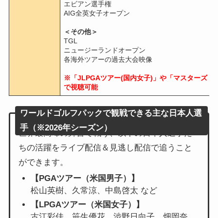
エビアン選手権
AIG全英女子オープン
＜その他＞
TGL
ニュージーランドオープン
各海外ツアーの過去大会映像
※「JLPGAツアー(国内女子)」や「マスターズ
で視聴可能
ワールドゴルフパックで観戦できる主な日本人選
手（※2026年シーズン）
世界最高峰の舞台で戦う、以下の日本人選手た
ちの活躍をライブ配信＆見逃し配信で追うこと
ができます。
【PGAツアー（米国男子）】
松山英樹、久常涼、中島啓太 など
【LPGAツアー（米国女子）】
古江彩佳、笹生優花、渋野日向子、畑岡奈