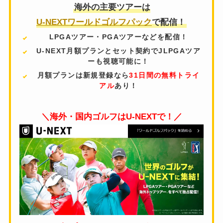
海外の主要ツアーは
U-NEXTワールドゴルフパック
で配信！
LPGAツアー・PGAツアーなどを配信！
U-NEXT月額プランとセット契約でJLPGAツア
ーも視聴可能に！
月額プランは新規登録なら
31日間の無料トライ
アル
あり！
＼海外・国内ゴルフはU-NEXTで！／