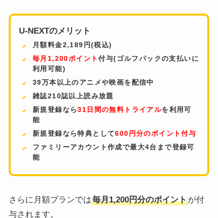
U-NEXTのメリット
月額料金2,189円(税込)
毎月1,200ポイント
付与(ゴルフパックの支払いに
利用可能)
39万本以上のアニメや映画を配信中
雑誌210誌以上読み放題
新規登録なら
31日間の無料トライアル
を利用可
能
新規登録なら特典として
600円分のポイント付与
ファミリーアカウント作成で
最大4台まで
登録可
能
さらに月額プランでは
毎月1,200円分のポイント
が付
与されます。