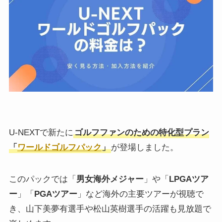
U-NEXTで新たに
ゴルフファンのための特化型プラン
「
ワールドゴルフパック
」
が登場しました。
このパックでは「
男女海外メジャー
」や「
LPGAツア
ー
」「
PGAツアー
」など海外の主要ツアーが視聴で
き、山下美夢有選手や松山英樹選手の活躍も見放題で