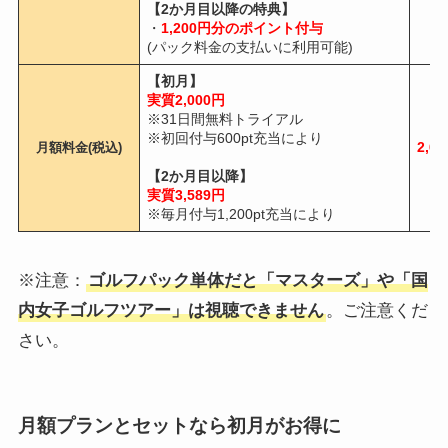
【2か月目以降の特典】
・
1,200円分のポイント付与
(パック料金の支払いに利用可能)
【初月】
実質2,000円
※31日間無料トライアル
※初回付与600pt充当により
2,6
月額料金(税込)
【2か月目以降】
実質3,589円
※毎月付与1,200pt充当により
※注意：
ゴルフパック単体だと「マスターズ」や「国
内女子ゴルフツアー」は視聴できません
。ご注意くだ
さい。
月額プランとセットなら初月がお得に