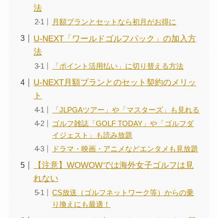
法
月額プランとセットなら初月がお得に
U-NEXT「ワールドゴルフパック」の加入方
法
「ポイント活用払い」に切り替える方法
U-NEXT月額プランとのセット契約のメリッ
ト
「JLPGAツアー」や「マスターズ」も見れる
ゴルフ雑誌「GOLF TODAY」や「ゴルフダ
イジェスト」も読み放題
ドラマ・映画・アニメなどエンタメも見放題
【注意】WOWOWでは海外女子ゴルフは見
れない
CS放送（ゴルフネットワーク等）からの乗
り換えにも最適！