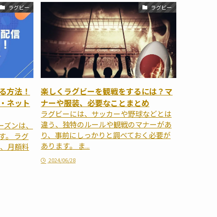
ラグビー
ラグビー
る方法！
楽しくラグビーを観戦をするには？マ
・ネット
ナーや服装、必要なことまとめ
ラグビーには、サッカーや野球などとは
違う、独特のルールや観戦のマナーがあ
シーズンは、
り、事前にしっかりと調べておく必要が
す。 ラグ
あります。 ま...
、月額料
2024/06/28