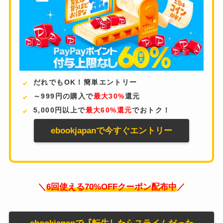
だれでもOK！簡単エントリー
～999円の購入で
最大30%
還元
5,000円以上で
最大60%還元
でおトク！
ebookjapanで今すぐエントリー
＼
6回使える70%OFFクーポン配布中
／