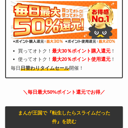
買ってオトク！
最大30％ポイント購入還元
！
使ってオトク！
最大20％ポイント使用還元
！
毎日
日替わりタイムセール
開催！
＼毎日最大50%ポイント還元でお得／
まんが王国で『転生したらスライムだった
件』を読む