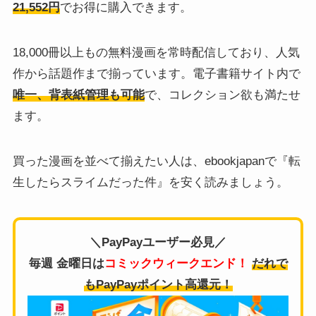
21,552円
でお得に購入できます。
18,000冊以上もの無料漫画を常時配信しており、人気
作から話題作まで揃っています。電子書籍サイト内で
唯一、背表紙管理も可能
で、コレクション欲も満たせ
ます。
買った漫画を並べて揃えたい人は、ebookjapanで『転
生したらスライムだった件』を安く読みましょう。
＼PayPayユーザー必見／
毎週 金曜日は
コミックウィークエンド！
だれで
もPayPayポイント高還元！